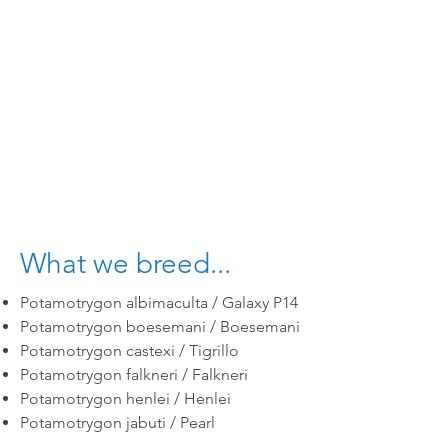
What we breed...
Potamotrygon albimaculta / Galaxy P14
Potamotrygon boesemani / Boesemani
Potamotrygon castexi / Tigrillo
Potamotrygon falkneri / Falkneri
Potamotrygon henlei / Henlei
Potamotrygon jabuti / Pearl
Potamotrygon leopoldi / Black